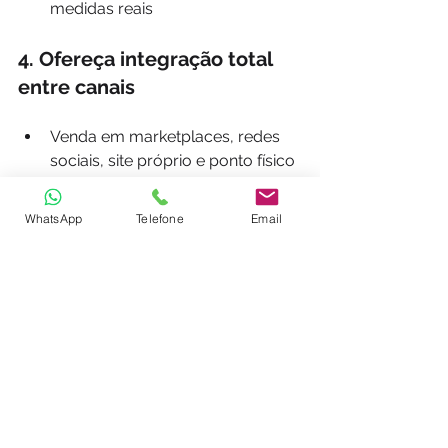
medidas reais
4. Ofereça integração total 
entre canais
Venda em marketplaces, redes 
sociais, site próprio e ponto físico 
de forma fluida
Permita ao cliente comprar 
WhatsApp
Telefone
Email
online e retirar na loja ou agendar 
visita técnica
Unifique o CRM e histórico de 
navegação para manter uma 
jornada contínua
Benefícios diretos para 
a indústria 🧾💥