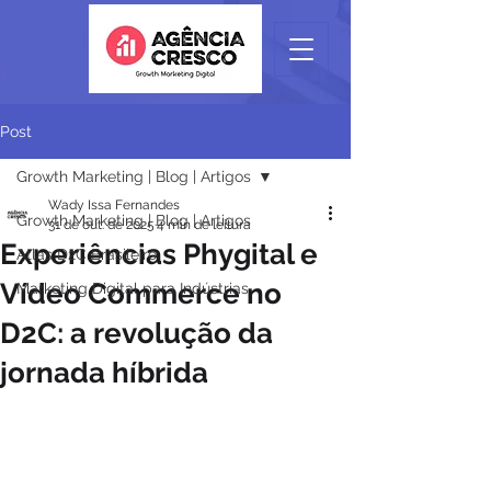
Post
Growth Marketing | Blog | Artigos
Wady Issa Fernandes
Growth Marketing | Blog | Artigos
31 de out. de 2025
4 min de leitura
Experiências Phygital e
Atlas D2C Brasileiro
Vídeo Commerce no
Marketing Digital para Indústrias
D2C: a revolução da
jornada híbrida