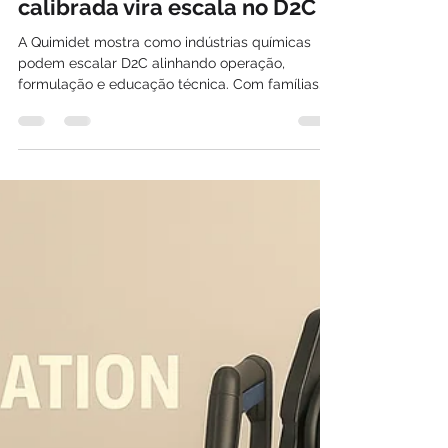
Quimidet (Indústria Brasileira
de Químicos e Limpeza): como
uma operação química bem
calibrada vira escala no D2C
A Quimidet mostra como indústrias químicas
podem escalar D2C alinhando operação,
formulação e educação técnica. Com famílias
de produtos distintas (multiusos, pós-obra,
desinfetantes), a marca usa consistência
industrial, clareza técnica e mix inteligente para
gerar previsibilidade no digital. Case #14 do
bloco Midsize OPERATION Driven.