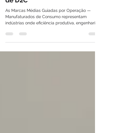
eficiência industrial vira motor
de D2C
As Marcas Médias Guiadas por Operação —
Manufaturados de Consumo representam
indústrias onde eficiência produtiva, engenharia
e logística são o motor do D2C. Este artigo do
Atlas D2C Industrial Brasileiro analisa 15
empresas que transformam operação sólida em
vantagem competitiva direta. Explica critérios,
lógica da categoria e o playbook operacional
para escalar D2C no Brasil.