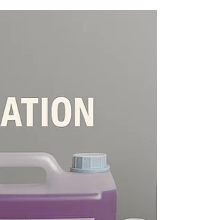
cromática e narrativa estética clara. O case
evidencia como operar famílias técnicas de
cristal artístico — com controle térmico,
repetibilidade e acabamento — transforma
tradição industrial em captura direta. Case #15
do bloco Midsize OPERATION Driven.